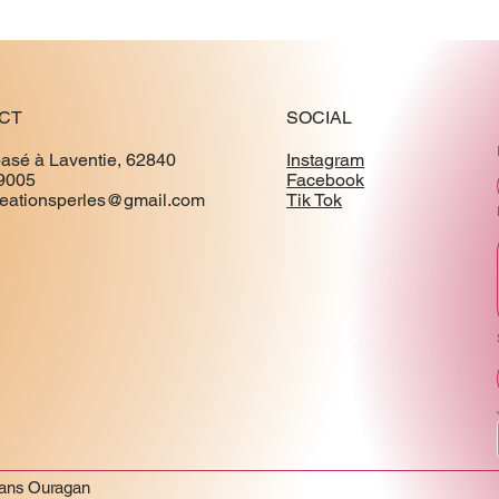
CT
SOCIAL
basé à Laventie, 62840
Instagram
9005
Facebook
creationsperles@gmail.com
Tik Tok
Sans Ouragan