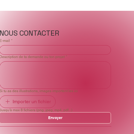
NOUS CONTACTER
E‑mail
*
Description de ta demande ou ton projet
*
Si tu as des illustrations, images importent les ici
Importer un fichier
Jusqu'à max 8 fichiers (png, jpeg, mp4, pdf...)
Envoyer