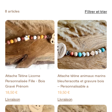
8 articles
Filtrer et trier
Attache Tétine Licorne
Attache tétine animaux marins
Personnalisée Fille - Bois
bleu/teracotta et gravure bois
Gravé Prénom
– Personnalisable a
Prix
Prix
18,50 €
19,50 €
Livraison
Livraison