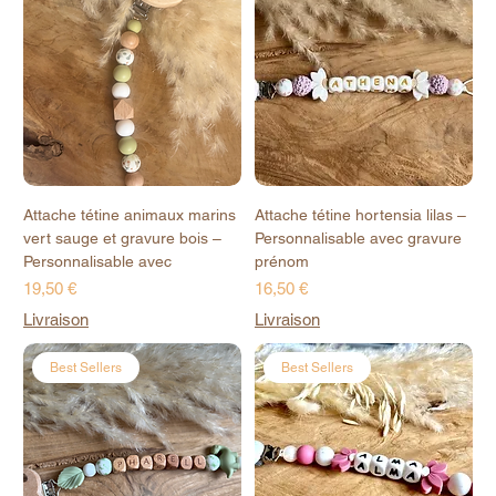
Attache tétine animaux marins
Attache tétine hortensia lilas –
vert sauge et gravure bois –
Personnalisable avec gravure
Personnalisable avec
prénom
Prix
Prix
19,50 €
16,50 €
Livraison
Livraison
Best Sellers
Best Sellers