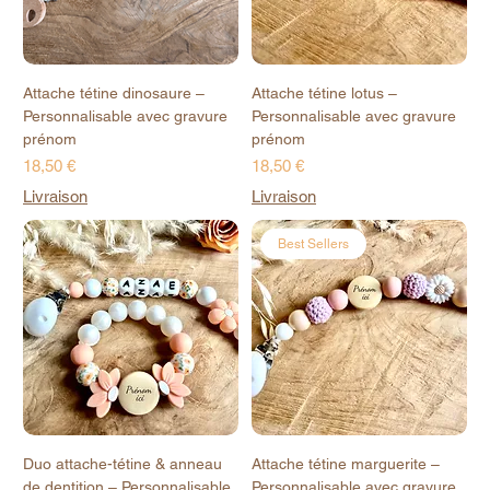
Attache tétine dinosaure –
Attache tétine lotus –
Personnalisable avec gravure
Personnalisable avec gravure
prénom
prénom
Prix
Prix
18,50 €
18,50 €
Livraison
Livraison
Best Sellers
Duo attache-tétine & anneau
Attache tétine marguerite –
de dentition – Personnalisable
Personnalisable avec gravure