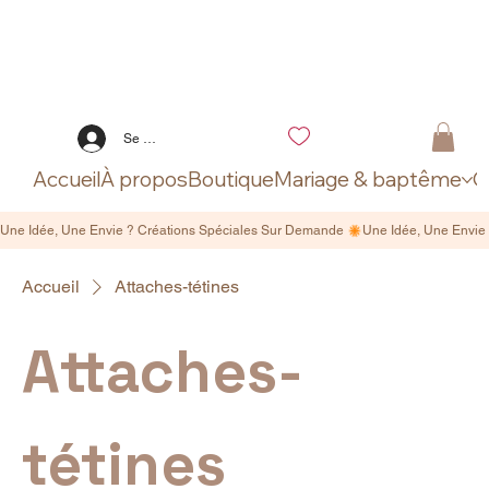
Se connecter
Accueil
À propos
Boutique
Mariage & baptême
C
Accueil
Attaches-tétines
Attaches-
tétines