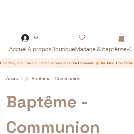
Se connecter
Accueil
À propos
Boutique
Mariage & baptême
C
Accueil
Baptême - Communion
Baptême -
Communion