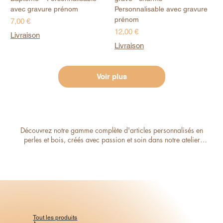
avec gravure prénom
Personnalisable avec gravure
prénom
Prix
7,00 €
Prix
12,00 €
Livraison
Livraison
Voir plus
Découvrez notre gamme complète d'articles personnalisés en 
perles et bois, créés avec passion et soin dans notre atelier 
artisanal. Que ce soit pour célébrer une naissance, un 
baptême, un mariage, ou simplement pour offrir un cadeau 
unique à un proche, notre sélection diversifiée répond à toutes 
vos envies.

✔ Attaches-tétines personnalisées pour sécuriser avec élégance 
le précieux accessoire de votre bébé.

Tout les produits