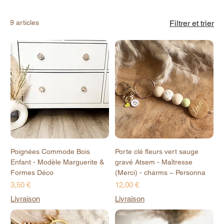
9 articles
Filtrer et trier
Poignées Commode Bois
Porte clé fleurs vert sauge
Enfant - Modèle Marguerite &
gravé Atsem - Maîtresse
Formes Déco
(Merci) - charms – Personna
Prix
Prix
3,50 €
12,00 €
Livraison
Livraison