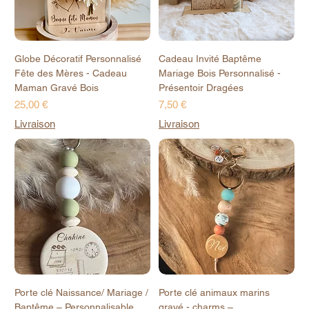
Globe Décoratif Personnalisé
Cadeau Invité Baptême
Fête des Mères - Cadeau
Mariage Bois Personnalisé -
Maman Gravé Bois
Présentoir Dragées
Prix
Prix
25,00 €
7,50 €
Livraison
Livraison
Porte clé Naissance/ Mariage /
Porte clé animaux marins
Baptême – Personnalisable
gravé - charms –