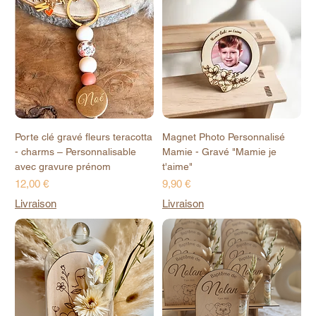
Porte clé gravé fleurs teracotta
Magnet Photo Personnalisé
- charms – Personnalisable
Mamie - Gravé "Mamie je
avec gravure prénom
t'aime"
Prix
Prix
12,00 €
9,90 €
Livraison
Livraison