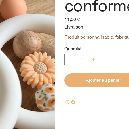
conform
Prix
11,00 €
Livraison
Produit personnalisable, fabriqu
Quantité
Ajouter au panier