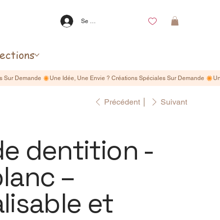
Se connecter
lections
Précédent
Suivant
e dentition -
lanc –
lisable et