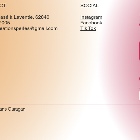
CT
SOCIAL
basé à Laventie, 62840
Instagram
9005
Facebook
creationsperles@gmail.com
Tik Tok
Sans Ouragan