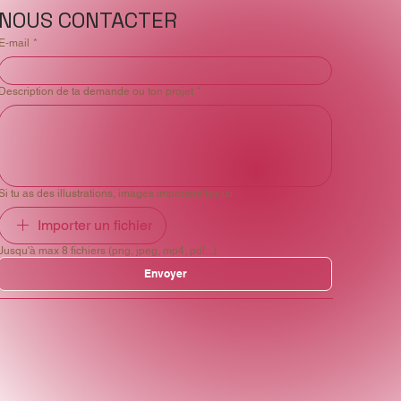
NOUS CONTACTER
E‑mail
*
Description de ta demande ou ton projet
*
Si tu as des illustrations, images importent les ici
Importer un fichier
Jusqu'à max 8 fichiers (png, jpeg, mp4, pdf...)
Envoyer