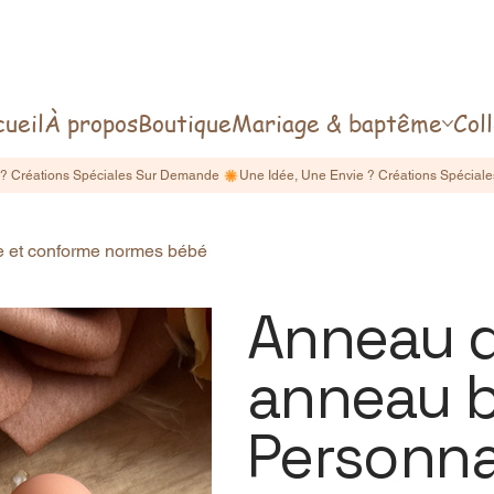
ueil
À propos
Boutique
Mariage & baptême
Col
le et conforme normes bébé
Anneau d
anneau b
Personna