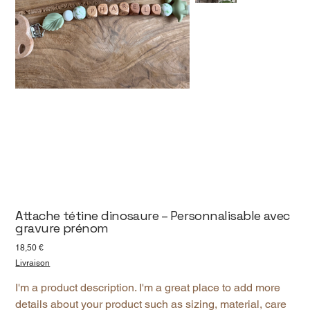
Attache tétine dinosaure – Personnalisable avec
gravure prénom
Prix
18,50 €
Livraison
I'm a product description. I'm a great place to add more
details about your product such as sizing, material, care