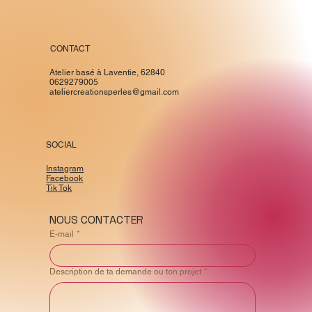
CONTACT
Atelier basé à Laventie, 62840
0629279005
ateliercreationsperles@gmail.com
SOCIAL
Instagram
Facebook
Tik Tok
NOUS CONTACTER
E‑mail
*
Description de ta demande ou ton projet
*