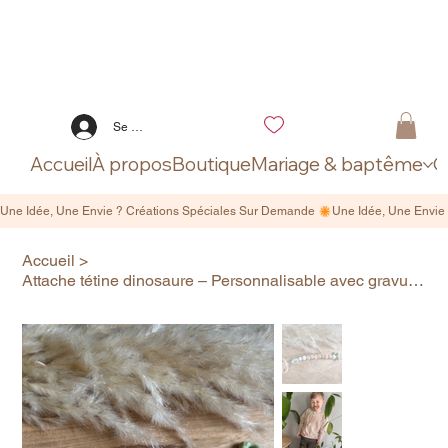
Se connecter
Accueil
À propos
Boutique
Mariage & baptême
C
Accueil
>
Attache tétine dinosaure – Personnalisable avec gravure prénom