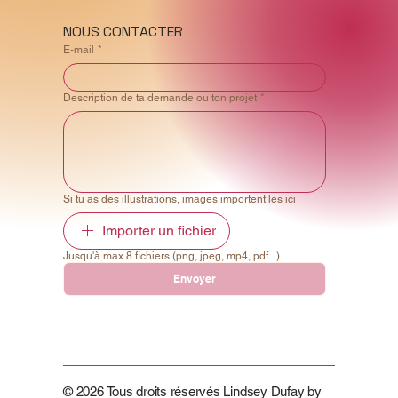
NOUS CONTACTER
E‑mail
*
Description de ta demande ou ton projet
*
Si tu as des illustrations, images importent les ici
Importer un fichier
Jusqu'à max 8 fichiers (png, jpeg, mp4, pdf...)
Envoyer
© 2026 Tous droits réservés Lindsey Dufay by