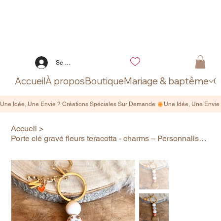
Se connecter
Accueil
À propos
Boutique
Mariage & baptême
C
Accueil
>
Porte clé gravé fleurs teracotta - charms – Personnalisable avec gravure prénom