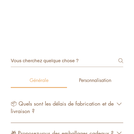
Générale
Personnalisation
📦 Quels sont les délais de fabrication et de
livraison ?
Chaque création est réalisée à la main avec
soin. Comptez 3 à 7 jours ouvrés pour la
🎁 Proposez-vous des emballages cadeaux ?