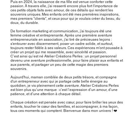
Puis en 2024, la naissance de ma fille est venue conforter cette
passion. À travers elle, j'ai ressenti encore plus fort l'importance de
ces petits objets faits avec amour, de ces détails qui rendent les
souvenirs uniques. Mes enfants ont été mes premières inspirations,
mes premiers "clients", et ceux pour qui je voulais créer du beau, du
doux, du durable.
De formation marketing et communication, j'ai toujours été une
femme créative et entreprenante. Après une première aventure
entrepreneuriale en association, j'ai tiré de précieuses leçons :
s'entourer avec discernement, poser un cadre solide, et surtout,
toujours rester fidèle à ses valeurs. Ces expériences m'ont poussée à
créer un projet qui me ressemble, avec sincérité et passion.
C’est ainsi qu’est né Atelier Créations Perles : un projet personnel
devenu une aventure professionnelle, pour faire plaisir aux enfants et
aux parents, et partager un peu de cette magie des premiers
souvenirs.
Aujourd'hui, maman comblée de deux petits trésors, et compagne
d'un entrepreneur avec qui je partage cette belle énergie au
quotidien, je vis pleinement cette aventure. Atelier Créations Perles
est bien plus qu’une marque : c’est l’expression d’un amour, d’une
patience, et d’une attention à chaque détail.
Chaque création est pensée avec cœur, pour faire briller les yeux des
enfants, toucher le cœur des familles, et accompagner, à ma façon,
tous ces moments qui comptent. Bienvenue dans mon univers ! ❤️