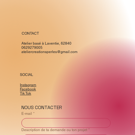
CONTACT
Atelier basé à Laventie, 62840
0629279005
ateliercreationsperles@gmail.com
SOCIAL
Instagram
Facebook
Tik Tok
NOUS CONTACTER
E‑mail
*
Description de ta demande ou ton projet
*