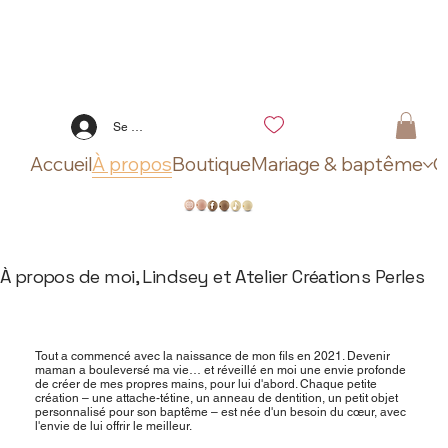
Se connecter
Accueil
À propos
Boutique
Mariage & baptême
C
À propos de moi, Lindsey et Atelier Créations Perles
Tout a commencé avec la naissance de mon fils en 2021. Devenir
maman a bouleversé ma vie… et réveillé en moi une envie profonde
de créer de mes propres mains, pour lui d'abord. Chaque petite
création – une attache-tétine, un anneau de dentition, un petit objet
personnalisé pour son baptême – est née d'un besoin du cœur, avec
l'envie de lui offrir le meilleur.