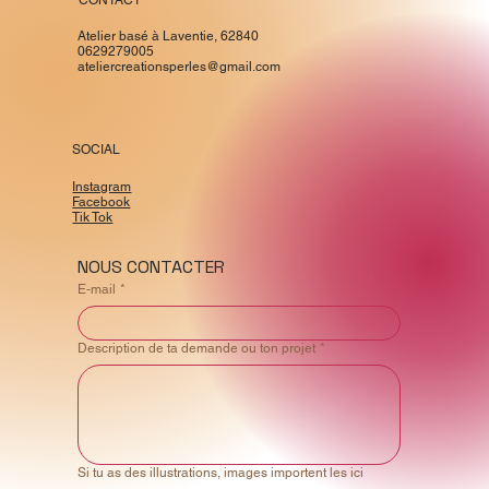
Atelier basé à Laventie, 62840
0629279005
ateliercreationsperles@gmail.com
SOCIAL
Instagram
Facebook
Tik Tok
NOUS CONTACTER
E‑mail
*
Description de ta demande ou ton projet
*
Si tu as des illustrations, images importent les ici