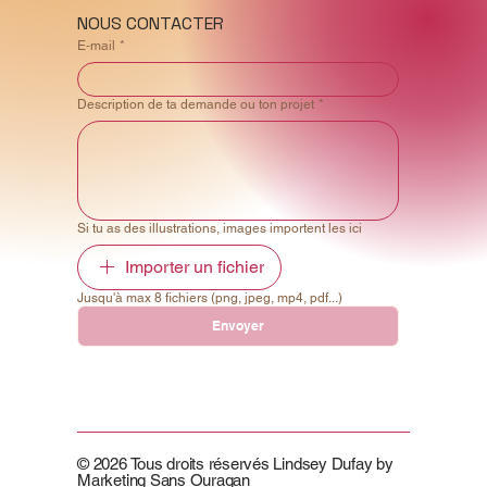
NOUS CONTACTER
E‑mail
*
Description de ta demande ou ton projet
*
Si tu as des illustrations, images importent les ici
Importer un fichier
Jusqu'à max 8 fichiers (png, jpeg, mp4, pdf...)
Envoyer
© 2026 Tous droits réservés Lindsey Dufay by
Marketing Sans Ouragan