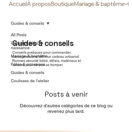
Accueil
À propos
Boutique
Mariage & baptême
C
Guides & conseils
All Posts
Guides & conseils
Cadeaux bébé &
naissance
Conseils pratiques pour commander,
Mariage & baptême
personnaliser et offrir un cadeau artisanal.
Normes sécurité bébé, délais, matériaux et
Fêtes & occasions
astuces pour ne pas se tromper.
Guides & conseils
Coulisses de l'atelier
Posts à venir
Découvrez d'autres catégories de ce blog ou
revenez plus tard.